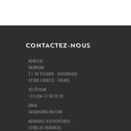
CONTACTEZ-NOUS
ADRESSE :
HAIRGUM
Z.I. DU DOLMEN - CHAUMASSE
42380 LURIECQ - FRANCE
TÉLÉPHONE :
+33 (0)4 77 50 19 39
EMAIL :
SAV@HAIRGUM.COM
HORAIRES D'OUVERTURES :
LUNDI AU VENDREDI