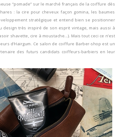
fameuse “pomade” sur le marché français de la coiffure dès
s phares : la cire pour cheveux façon gomina, les baumes
développement stratégique et entend bien se positionner
esign très inspiré de son esprit vintage, mais aussi à
r shavette, cire à moustache...). Mais tout ceci ce n’est
leurs d’Hairgum. Ce salon de coiffure Barber-shop est un
enaire des futurs candidats coiffeurs-barbiers en leur