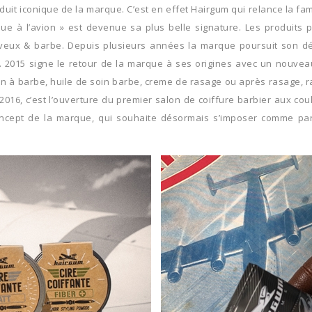
produit iconique de la marque. C’est en effet Hairgum qui relance la 
rque à l’avion » est devenue sa plus belle signature. Les produit
 cheveux & barbe. Depuis plusieurs années la marque poursuit son 
015 signe le retour de la marque à ses origines avec un nouveau d
à barbe, huile de soin barbe, creme de rasage ou après rasage, rasoi
016, c’est l’ouverture du premier salon de coiffure barbier aux cou
ncept de la marque, qui souhaite désormais s’imposer comme part