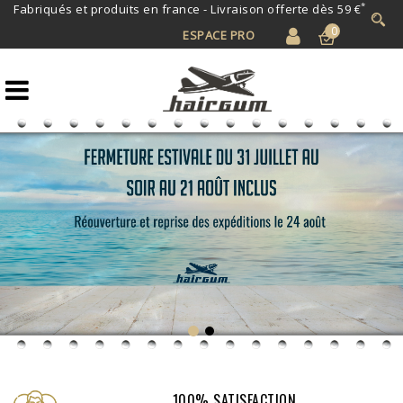
*
Fabriqués et produits en france -
Livraison offerte dès 59 €
0
ESPACE PRO
100% SATISFACTION