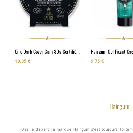
Hairgum Gel Fixant Ca
Cire Dark Cover Gum 80g Certifiée Cosmos Organic**
18,05 €
9,75 €
Hairgum, 
Dès le départ, la marque Hairgum s’est toujours forte