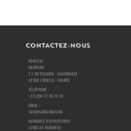
CONTACTEZ-NOUS
ADRESSE :
HAIRGUM
Z.I. DU DOLMEN - CHAUMASSE
42380 LURIECQ - FRANCE
TÉLÉPHONE :
+33 (0)4 77 50 19 39
EMAIL :
SAV@HAIRGUM.COM
HORAIRES D'OUVERTURES :
LUNDI AU VENDREDI