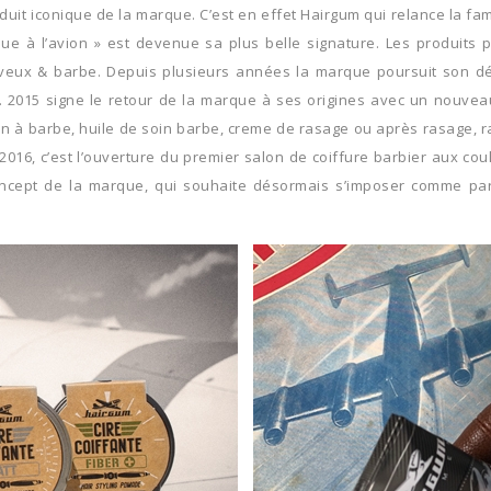
produit iconique de la marque. C’est en effet Hairgum qui relance la 
rque à l’avion » est devenue sa plus belle signature. Les produit
 cheveux & barbe. Depuis plusieurs années la marque poursuit son 
015 signe le retour de la marque à ses origines avec un nouveau d
à barbe, huile de soin barbe, creme de rasage ou après rasage, rasoi
016, c’est l’ouverture du premier salon de coiffure barbier aux cou
ncept de la marque, qui souhaite désormais s’imposer comme part