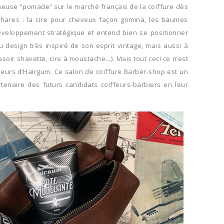
fameuse “pomade” sur le marché français de la coiffure dès
s phares : la cire pour cheveux façon gomina, les baumes
développement stratégique et entend bien se positionner
esign très inspiré de son esprit vintage, mais aussi à
r shavette, cire à moustache...). Mais tout ceci ce n’est
leurs d’Hairgum. Ce salon de coiffure Barber-shop est un
enaire des futurs candidats coiffeurs-barbiers en leur