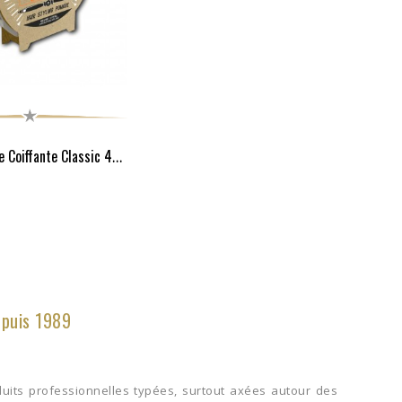
Hairgum Cire Coiffante Classic 40G
epuis 1989
uits professionnelles typées, surtout axées autour des