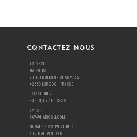
CONTACTEZ-NOUS
ADRESSE :
HAIRGUM
Z.I. DU DOLMEN - CHAUMASSE
42380 LURIECQ - FRANCE
TÉLÉPHONE :
+33 (0)4 77 50 19 39
EMAIL :
SAV@HAIRGUM.COM
HORAIRES D'OUVERTURES :
LUNDI AU VENDREDI