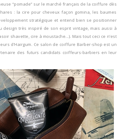
fameuse “pomade” sur le marché français de la coiffure dès
s phares : la cire pour cheveux façon gomina, les baumes
développement stratégique et entend bien se positionner
esign très inspiré de son esprit vintage, mais aussi à
r shavette, cire à moustache...). Mais tout ceci ce n’est
leurs d’Hairgum. Ce salon de coiffure Barber-shop est un
enaire des futurs candidats coiffeurs-barbiers en leur