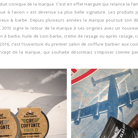
produit iconique de la marque. C’est en effet Hairgum qui relance la 
rque à l’avion » est devenue sa plus belle signature. Les produit
 cheveux & barbe. Depuis plusieurs années la marque poursuit son 
015 signe le retour de la marque à ses origines avec un nouveau d
à barbe, huile de soin barbe, creme de rasage ou après rasage, rasoi
016, c’est l’ouverture du premier salon de coiffure barbier aux cou
ncept de la marque, qui souhaite désormais s’imposer comme part