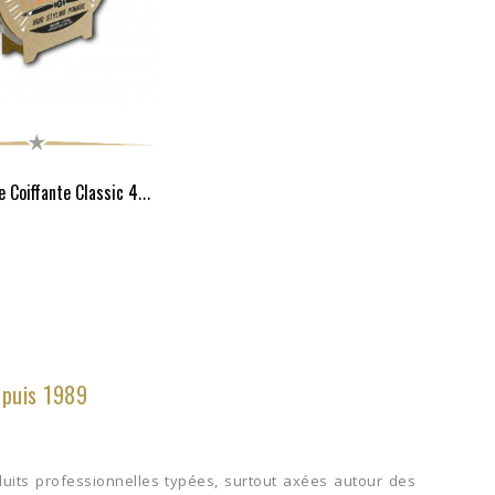
Hairgum Cire Coiffante Classic 40G
epuis 1989
uits professionnelles typées, surtout axées autour des