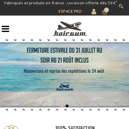
*
Fabriqués et produits en france -
Livraison offerte dès 59 €
0
ESPACE PRO
100% SATISFACTION