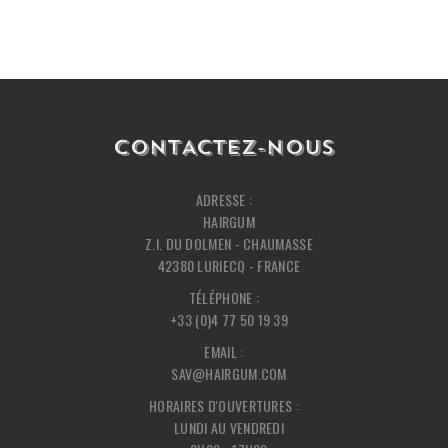
CONTACTEZ-NOUS
ADRESSE :
HAIRGUM
Z.I. DU DOLMEN - CHAUMASSE
42380 LURIECQ - FRANCE
TÉLÉPHONE :
+33 (0)4 77 50 19 39
EMAIL :
SAV@HAIRGUM.COM
HORAIRES D'OUVERTURES :
LUNDI AU VENDREDI