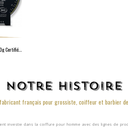
Cire Dark Cover Gum 80g Certifiée Cosmos Organic**
Notre histoire
fabricant français pour grossiste, coiffeur et barbier d
ment investie dans la coiffure pour homme avec des lignes de prod