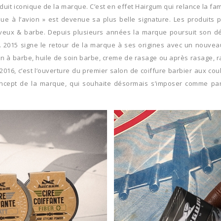
produit iconique de la marque. C’est en effet Hairgum qui relance la 
rque à l’avion » est devenue sa plus belle signature. Les produit
 cheveux & barbe. Depuis plusieurs années la marque poursuit son 
015 signe le retour de la marque à ses origines avec un nouveau d
à barbe, huile de soin barbe, creme de rasage ou après rasage, rasoi
016, c’est l’ouverture du premier salon de coiffure barbier aux cou
ncept de la marque, qui souhaite désormais s’imposer comme part