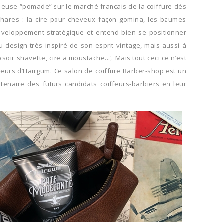
fameuse “pomade” sur le marché français de la coiffure dès
s phares : la cire pour cheveux façon gomina, les baumes
développement stratégique et entend bien se positionner
esign très inspiré de son esprit vintage, mais aussi à
r shavette, cire à moustache...). Mais tout ceci ce n’est
leurs d’Hairgum. Ce salon de coiffure Barber-shop est un
enaire des futurs candidats coiffeurs-barbiers en leur