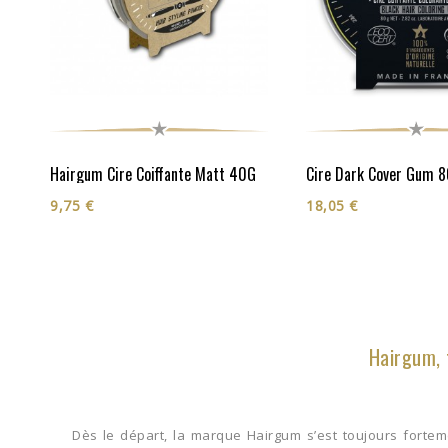
Hairgum Cire Coiffante Matt 40G
9,75 €
18,05 €
Hairgum, 
Dès le départ, la marque Hairgum s’est toujours forte