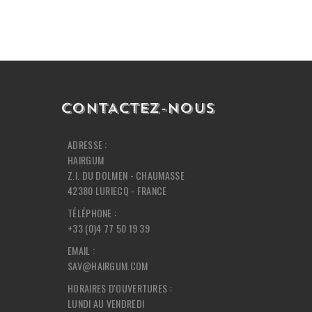
CONTACTEZ-NOUS
ADRESSE :
HAIRGUM
Z.I. DU DOLMEN - CHAUMASSE
42380 LURIECQ - FRANCE
TÉLÉPHONE :
+33 (0)4 77 50 19 39
EMAIL :
SAV@HAIRGUM.COM
HORAIRES D'OUVERTURES :
LUNDI AU VENDREDI