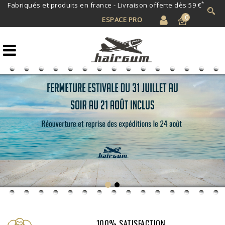
*
Fabriqués et produits en france -
Livraison offerte dès 59 €
0
ESPACE PRO
100% SATISFACTION