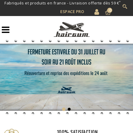
*
Fabriqués et produits en france -
Livraison offerte dès 59 €
0
ESPACE PRO
100% SATISFACTION