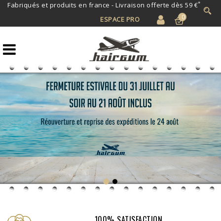
*
Fabriqués et produits en france -
Livraison offerte dès 59 €
0
ESPACE PRO
100% SATISFACTION